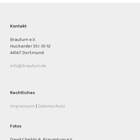
Kontakt
Brautum e.V.
Huckarder Str. 10-12
44147 Dortmund
info@brautum.de
Rechtliches
Impressum
|
Datenschutz
Fotos
David Chebbi & Braumtum e.V.