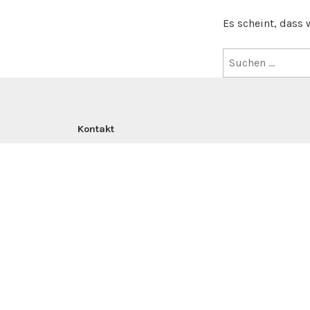
Es scheint, dass 
Suchen
nach:
Kontakt
Brautum e.V.
Huckarder Str. 10-12
44147 Dortmund
info@brautum.de