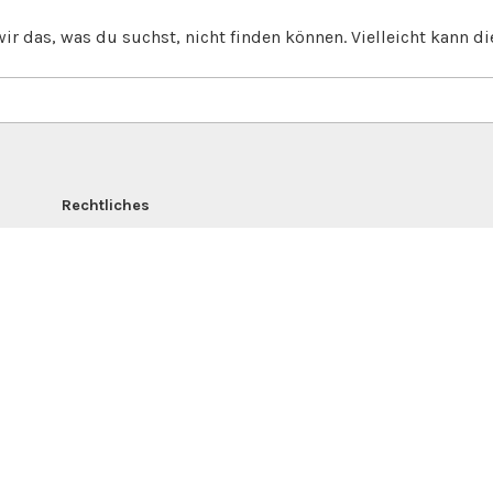
wir das, was du suchst, nicht finden können. Vielleicht kann di
Rechtliches
Impressum
|
Datenschutz
Fotos
David Chebbi & Braumtum e.V.